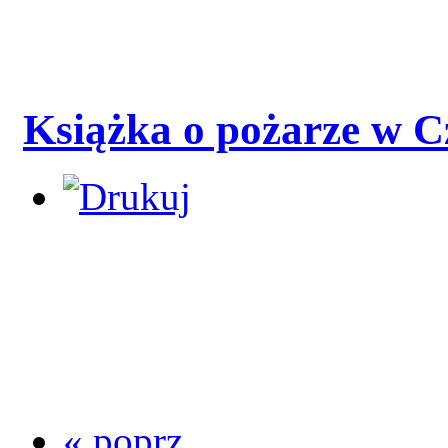
KRS 0000159843
REGON 016400767
Książka o pożarze w 
« poprz.