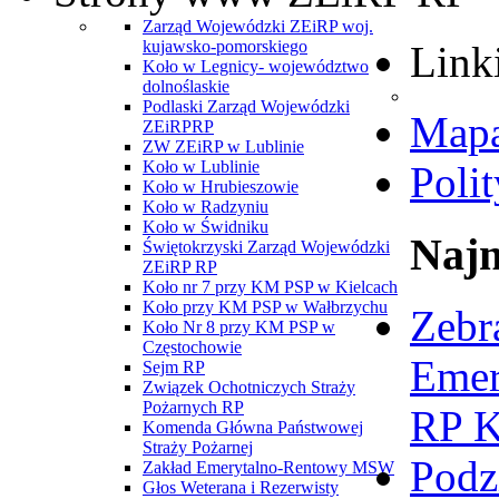
Zarząd Wojewódzki ZEiRP woj.
kujawsko-pomorskiego
Link
Koło w Legnicy- województwo
dolnoślaskie
Podlaski Zarząd Wojewódzki
Mapa
ZEiRPRP
ZW ZEiRP w Lublinie
Koło w Lublinie
Poli
Koło w Hrubieszowie
Koło w Radzyniu
Koło w Świdniku
Najn
Świętokrzyski Zarząd Wojewódzki
ZEiRP RP
Koło nr 7 przy KM PSP w Kielcach
Koło przy KM PSP w Wałbrzychu
Zebr
Koło Nr 8 przy KM PSP w
Częstochowie
Emer
Sejm RP
Związek Ochotniczych Straży
Pożarnych RP
RP K
Komenda Główna Państwowej
Straży Pożarnej
Podz
Zakład Emerytalno-Rentowy MSW
Głos Weterana i Rezerwisty