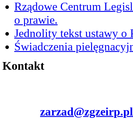
Rządowe Centrum Legisla
o prawie.
Jednolity tekst ustawy o 
Świadczenia pielęgnacyj
Kontakt
00-891 Warszawa
ul. Chłodna 3
e-mail:
zarzad@zgzeirp.pl
NIP 527-23-12-733